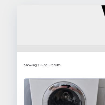
Zum
Inhalt
springen
www.wilting-hemden.de
Showing 1-6 of 6 results