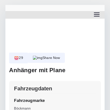
Zum
Inhalt
www.wilting-hemden.de
springen
29
Share Now
Anhänger mit Plane
Fahrzeugdaten
Fahrzeugmarke
Böckmann